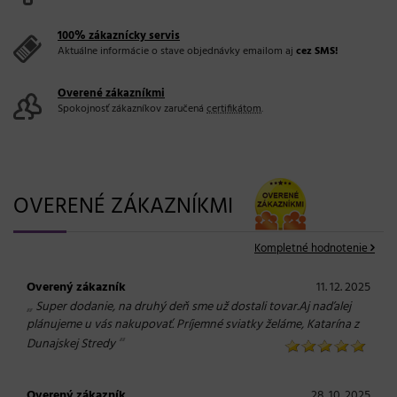
100% zákaznícky servis
Aktuálne informácie o stave objednávky emailom aj
cez SMS!
Overené zákazníkmi
Spokojnosť zákazníkov zaručená
certifikátom
.
OVERENÉ ZÁKAZNÍKMI
Kompletné hodnotenie
Overený zákazník
11. 12. 2025
„
Super dodanie, na druhý deň sme už dostali tovar.Aj naďalej
plánujeme u vás nakupovať. Príjemné sviatky želáme, Katarína z
“
Dunajskej Stredy
Overený zákazník
28. 10. 2025