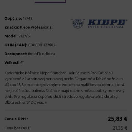
Obj.číslo:
17748
Značka:
Kiepe Professional
Model:
2127/6
GTIN (EAN):
8008981127602
Dostupnosť:
ihneď k odberu
Veľkosť:
6"
Kadernícke nožnice Kiepe Standard Hair Scissors Pro Cut 6" sú
vyrobené z karbónovej nerezovej ocele. Elegantné a ľahké nožnice s
dĺžkou 15,5 cm a integrovaným otvorom na malíčkovou oporu, ktorá
nie je súčasťou balenia. Nožnice majú ostrie s mikrozoubky pre rovný
strih. Pre reguláciu čepeľou slúži stredovo regulovateľná skrutka.
Dĺžka ostria: 6" Dĺ...
viac »
25,83 €
Cena s DPH :
21,35 €
Cena bez DPH :