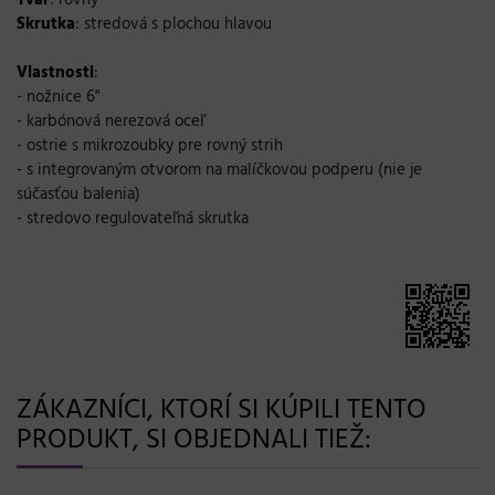
Skrutka
: stredová s plochou hlavou
Vlastnosti
:
- nožnice 6"
- karbónová nerezová oceľ
- ostrie s mikrozoubky pre rovný strih
- s integrovaným otvorom na malíčkovou podperu (nie je
súčasťou balenia)
- stredovo regulovateľná skrutka
ZÁKAZNÍCI, KTORÍ SI KÚPILI TENTO
PRODUKT, SI OBJEDNALI TIEŽ: