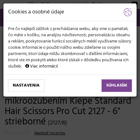
Zľava 20 %
na pánsku kozmetiku
Beviro
!
KATEGÓRIE
Cookies a osobné údaje
02/21 201 099
info@svetkadernictva.sk
Po−pia: 8−17
Všetko o nákupe
€
MENU
Pre čo najlepší zážitok z prechádzania webu, aby sme si pamätali,
čo máte v košíku, na analýzu návštevnosti, personalizáciu obsahu
a reklám, poskytovanie funkcií sociálnych médií využívame súbory
cookie. Informácie o použití nášho webu zdieľame so svojimi
partnermi, ktorí údaje môžu skombinovať s ďalšími informáciami,
ktoré ste im poskytli alebo ktoré získali v dôsledku používania ich
služieb.
Viac informácií
Kadernícke potreby
Nožnice
Pre začiatočníkov a študentov
NASTAVENIA
SÚHLASÍM
Kadernícke nožnice s
mikroozubením Kiepe Standard
Hair Scissors Pro Cut 2127 - 6"
strieborné
[2127/6]
Napísať recenziu