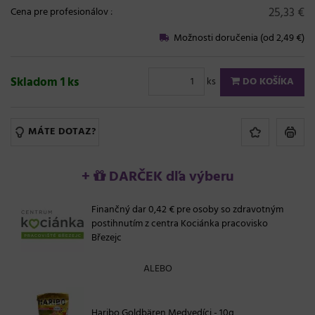
25,33 €
Cena pre profesionálov
:
Možnosti doručenia (od 2,49 €)
Skladom 1 ks
ks
DO KOŠÍKA
MÁTE DOTAZ?
+
DARČEK dľa výberu
Finančný dar 0,42 € pre osoby so zdravotným
postihnutím z centra Kociánka pracovisko
Březejc
ALEBO
Haribo Goldbären Medvedíci - 10g