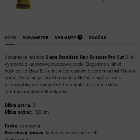
POPIS
PARAMETRE
VARIANTY
ZNAČKA
2
Kadernícke nožnice
Kiepe Standard Hair Scissors Pro Cut
6" sú
vyrobené z karbónovej nerezovej ocele. Elegantné a ľahké
nožnice s dĺžkou 15,5 cm a integrovaným otvorom na malíčkovou
oporu, ktorá nie je súčasťou balenia. Nožnice majú ostrie s
mikrozoubky pre rovný strih. Pre reguláciu čepeľou slúži
stredovo regulovateľná skrutka.
Dĺžka ostria
: 6"
Dĺžka nožníc
: 15,5 cm
Farba
: strieborná
Povrchová úprava
: karbónová nerezová oceľ
Tvar
: rovný