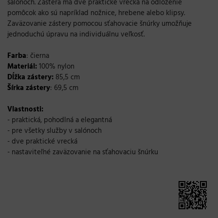
salónoch
.
Zástera
má
dve
praktické vrecká
na odloženie
pomôcok ako
sú
napríklad
nožnice
,
hrebene
alebo
klipsy
.
Zaväzovanie
zástery
pomocou
sťahovacie
šnúrky
umožňuje
jednoduchú úpravu
na
individuálnu
veľkosť
.
Farba
:
čierna
Materiál:
100% nylon
Dĺžka
zástery
:
85,5
cm
Šírka
zástery
:
69,5
cm
Vlastnosti
:
-
praktická
,
pohodlná
a
elegantná
-
pre
všetky služby
v
salónoch
-
dve
praktické vrecká
-
nastaviteľné
zaväzovanie
na
sťahovaciu
šnúrku