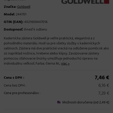
Značka:
Goldwell
Model:
244701
GTIN (EAN):
4021609447016
Dostupnosť:
ihneď k odberu
Kadernícka zástera Goldwell je veľmi praktická, elegantná a z
pohodlného materiálu. Hodí sa pre všetky služby v kaderníckych
salónoch. Zástera má dve praktické vrecká na odloženie pomôcok ako
sú napríklad nožnice, hrebene alebo klipsy. Zaväzovanie zástery
pomocou sťahovacie šnúrky umožňuje jednoduchú úpravu na
individuálnu veľkosť. Farba: čierna M...
viac »
7,46 €
Cena s DPH :
6,16 €
Cena bez DPH :
7,29 €
Cena pre profesionálov
:
Možnosti doručenia (od 2,49 €)