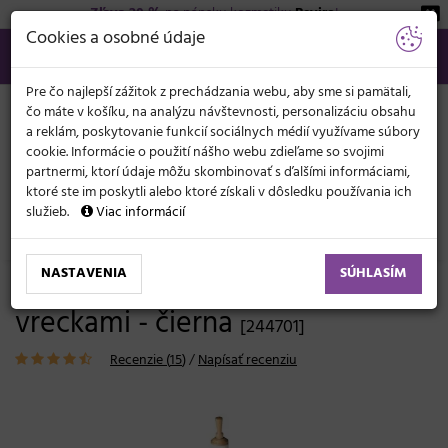
Zľava 20 %
na pánsku kozmetiku
Beviro
!
KATEGÓRIE
Cookies a osobné údaje
02/21 201 099
info@svetkadernictva.sk
Po−pia: 8−17
Všetko o nákupe
€
MENU
Pre čo najlepší zážitok z prechádzania webu, aby sme si pamätali,
čo máte v košíku, na analýzu návštevnosti, personalizáciu obsahu
a reklám, poskytovanie funkcií sociálnych médií využívame súbory
cookie. Informácie o použití nášho webu zdieľame so svojimi
partnermi, ktorí údaje môžu skombinovať s ďalšími informáciami,
ktoré ste im poskytli alebo ktoré získali v dôsledku používania ich
služieb.
Viac informácií
Kadernícke potreby
Pláštenky, zástery
Zástery
NASTAVENIA
SÚHLASÍM
Kadernícka zástera Goldwell s
vreckami - čierna
[244701]
Recenzie (
15
)
/
Napísať recenziu