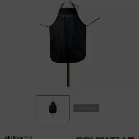
Obj.číslo:
5931