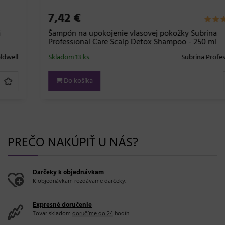
7,42 €
Šampón na upokojenie vlasovej pokožky Subrina
Professional Care Scalp Detox Shampoo - 250 ml
Skladom 13 ks
Subrina Professional
Do košíka
PREČO NAKÚPIŤ U NÁS?
Darčeky k objednávkam
K objednávkam rozdávame darčeky.
Expresné doručenie
Tovar skladom
doručíme do 24 hodín
.