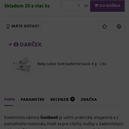
Skladom 20 a viac ks
ks
DO KOŠÍKA
MÁTE DOTAZ?
+
DARČEK
Biely cukor Svet kaderníctva.sk 4 g - 2 ks
POPIS
PARAMETRE
RECENZIE
ZNAČKA
15
Kadernícka
zástera
Goldwell
je
veľmi
praktická
,
elegantná
a
z
pohodlného materiálu
.
Hodí
sa
pre
všetky služby
v
kaderníckych