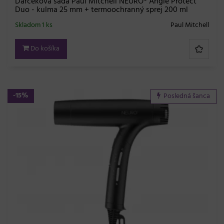
Darčeková sada Paul Mitchell NEURO® Angle Protect
Duo - kulma 25 mm + termoochranný sprej 200 ml
Skladom 1 ks
Paul Mitchell
Do košíka
-15%
Posledná šanca