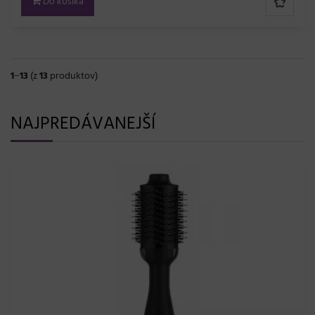
Do košíka
1
−
13
(z
13
produktov)
NAJPREDÁVANEJŠÍ