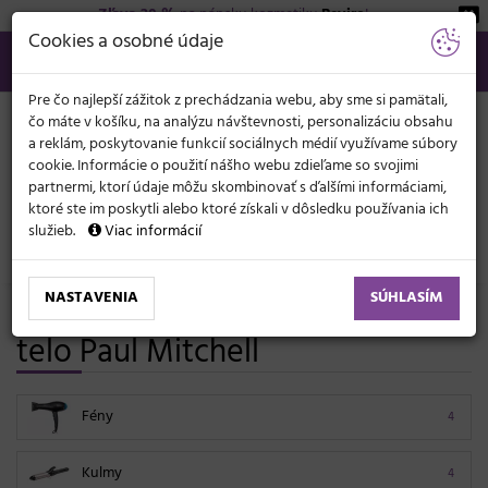
Zľava 20 %
na pánsku kozmetiku
Beviro
!
KATEGÓRIE
Cookies a osobné údaje
02/21 201 099
info@svetkadernictva.sk
Po−pia: 8−17
Všetko o nákupe
€
MENU
Pre čo najlepší zážitok z prechádzania webu, aby sme si pamätali,
čo máte v košíku, na analýzu návštevnosti, personalizáciu obsahu
a reklám, poskytovanie funkcií sociálnych médií využívame súbory
cookie. Informácie o použití nášho webu zdieľame so svojimi
partnermi, ktorí údaje môžu skombinovať s ďalšími informáciami,
ktoré ste im poskytli alebo ktoré získali v dôsledku používania ich
služieb.
Viac informácií
Elektronika
NASTAVENIA
SÚHLASÍM
Elektro na starostlivosť o vlasy a
telo Paul Mitchell
Fény
4
Kulmy
4