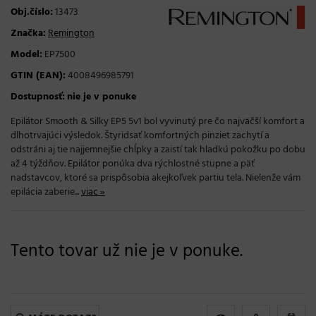
Obj.číslo:
13473
Značka:
Remington
Model:
EP7500
GTIN (EAN):
4008496985791
Dostupnosť:
nie je v ponuke
Epilátor Smooth & Silky EP5 5v1 bol vyvinutý pre čo najväčší komfort a
dlhotrvajúci výsledok. Štyridsať komfortných pinziet zachytí a
odstráni aj tie najjemnejšie chĺpky a zaistí tak hladkú pokožku po dobu
až 4 týždňov. Epilátor ponúka dva rýchlostné stupne a päť
nadstavcov, ktoré sa prispôsobia akejkoľvek partiu tela. Nielenže vám
epilácia zaberie...
viac »
Tento tovar už nie je v ponuke.