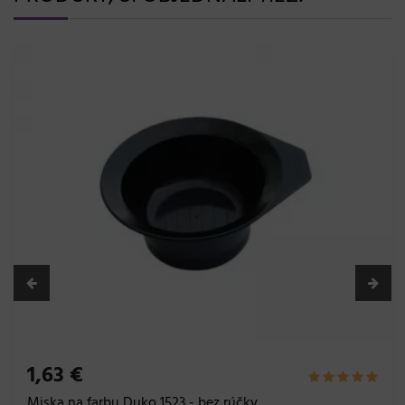
1,63 €
Miska na farbu Duko 1523 - bez rúčky