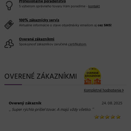
Profesionálne poradenstvo
S výberom správneho tovaru Vám poradíme -
kontakt
.
100% zákaznícky servis
Aktuálne informácie o stave objednávky emailom aj
cez SMS!
Overené zákazníkmi
Spokojnosť zákazníkov zaručená
certifikátom
.
OVERENÉ ZÁKAZNÍKMI
Kompletné hodnotenie
Overený zákazník
24. 08. 2025
„
“
Super rýchlo prišiel tovar. A majú vždy všetko.