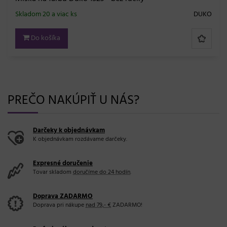
Skladom 20 a viac ks
DUKO
Do košíka
PREČO NAKÚPIŤ U NÁS?
Darčeky k objednávkam
K objednávkam rozdávame darčeky.
Expresné doručenie
Tovar skladom
doručíme do 24 hodín
.
Doprava ZADARMO
Doprava pri nákupe
nad 79,- €
ZADARMO!