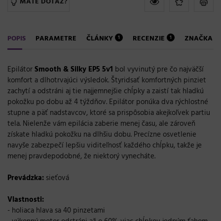
MÁTE DOTAZ?
POPIS
PARAMETRE
ČLÁNKY
RECENZIE
ZNAČKA
1
1
Epilátor
Smooth & Silky EP5 5v1
bol vyvinutý pre čo najväčší
komfort a dlhotrvajúci výsledok. Štyridsať komfortných pinziet
zachytí a odstráni aj tie najjemnejšie chĺpky a zaistí tak hladkú
pokožku po dobu až 4 týždňov. Epilátor ponúka dva rýchlostné
stupne a päť nadstavcov, ktoré sa prispôsobia akejkoľvek partiu
tela. Nielenže vám epilácia zaberie menej času, ale zároveň
získate hladkú pokožku na dlhšiu dobu. Precízne osvetlenie
navyše zabezpečí lepšiu viditeľnosť každého chĺpku, takže je
menej pravdepodobné, že niektorý vynecháte.
Prevádzka:
sieťová
Vlastnosti:
- holiaca hlava sa 40 pinzetami