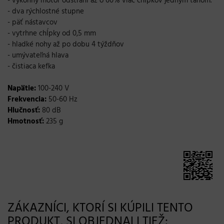
- výkonný motor odstráni až o 60% viac chĺpkov jedným ťahom.
- dva rýchlostné stupne
- päť nástavcov
- vytrhne chĺpky od 0,5 mm
- hladké nohy až po dobu 4 týždňov
- umývateľná hlava
- čistiaca kefka
Napätie:
100-240 V
Frekvencia:
50-60 Hz
Hlučnosť:
80 dB
Hmotnosť:
235 g
ZÁKAZNÍCI, KTORÍ SI KÚPILI TENTO
PRODUKT, SI OBJEDNALI TIEŽ: