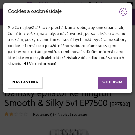
Zľava 20 %
na pánsku kozmetiku
Beviro
!
KATEGÓRIE
Cookies a osobné údaje
02/21 201 099
info@svetkadernictva.sk
Po−pia: 8−17
Všetko o nákupe
€
MENU
Pre čo najlepší zážitok z prechádzania webu, aby sme si pamätali,
čo máte v košíku, na analýzu návštevnosti, personalizáciu obsahu
a reklám, poskytovanie funkcií sociálnych médií využívame súbory
cookie. Informácie o použití nášho webu zdieľame so svojimi
partnermi, ktorí údaje môžu skombinovať s ďalšími informáciami,
ktoré ste im poskytli alebo ktoré získali v dôsledku používania ich
služieb.
Viac informácií
Kozmetické potreby
Depilácia, epilácia
Depilátory, epilátory
NASTAVENIA
SÚHLASÍM
Dámsky epilátor Remington
Smooth & Silky 5v1 EP7500
[EP7500]
Recenzie (
1
)
/
Napísať recenziu