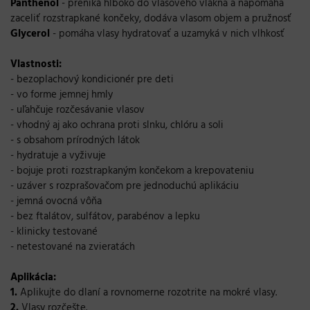
Panthenol
- preniká hlboko do vlasového vlákna a napomáha
zaceliť rozstrapkané končeky, dodáva vlasom objem a pružnosť
Glycerol
- pomáha vlasy hydratovať a uzamyká v nich vlhkosť
Vlastnosti:
- bezoplachový kondicionér pre deti
- vo forme jemnej hmly
- uľahčuje rozčesávanie vlasov
- vhodný aj ako ochrana proti slnku, chlóru a soli
- s obsahom prírodných látok
- hydratuje a vyživuje
- bojuje proti rozstrapkaným končekom a krepovateniu
- uzáver s rozprašovačom pre jednoduchú aplikáciu
- jemná ovocná vôňa
- bez ftalátov, sulfátov, parabénov a lepku
- klinicky testované
- netestované na zvieratách
Aplikácia:
1.
Aplikujte do dlaní a rovnomerne rozotrite na mokré vlasy.
2.
Vlasy rozčešte.