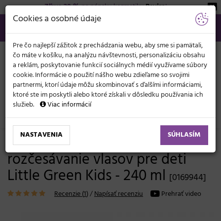
Zľava 20 %
na pánsku kozmetiku
Beviro
!
KATEGÓRIE
Cookies a osobné údaje
02/21 201 099
info@svetkadernictva.sk
Po−pia: 8−17
Všetko o nákupe
€
MENU
Pre čo najlepší zážitok z prechádzania webu, aby sme si pamätali,
čo máte v košíku, na analýzu návštevnosti, personalizáciu obsahu
a reklám, poskytovanie funkcií sociálnych médií využívame súbory
cookie. Informácie o použití nášho webu zdieľame so svojimi
partnermi, ktorí údaje môžu skombinovať s ďalšími informáciami,
ktoré ste im poskytli alebo ktoré získali v dôsledku používania ich
služieb.
Viac informácií
Vlasová kozmetika
Masky a starostlivosť
Pre deti
NASTAVENIA
SÚHLASÍM
Bezoplachový kondicionér na
rozčesávanie vlasov pre deti
Little Green Kids - 240 ml
[0169944]
Recenzie (
1
)
/
Napísať recenziu
Prehrať video