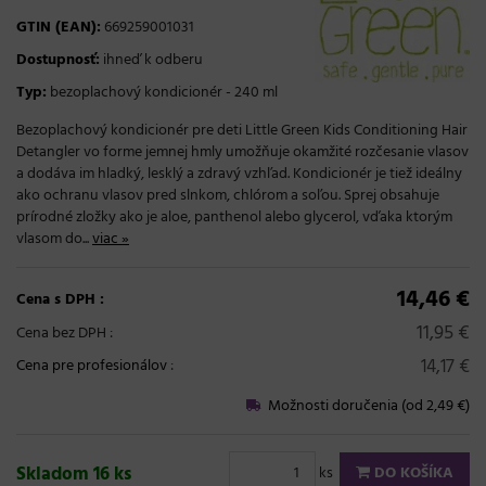
GTIN (EAN):
669259001031
Dostupnosť:
ihneď k odberu
Typ:
bezoplachový kondicionér - 240 ml
Bezoplachový kondicionér pre deti Little Green Kids Conditioning Hair
Detangler vo forme jemnej hmly umožňuje okamžité rozčesanie vlasov
a dodáva im hladký, lesklý a zdravý vzhľad. Kondicionér je tiež ideálny
ako ochranu vlasov pred slnkom, chlórom a soľou. Sprej obsahuje
prírodné zložky ako je aloe, panthenol alebo glycerol, vďaka ktorým
vlasom do...
viac »
14,46 €
Cena s DPH :
11,95 €
Cena bez DPH :
14,17 €
Cena pre profesionálov
:
Možnosti doručenia (od 2,49 €)
Skladom 16 ks
ks
DO KOŠÍKA