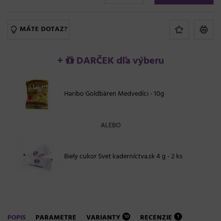
MÁTE DOTAZ?
+
DARČEK dľa výberu
Haribo Goldbären Medvedíci - 10g
ALEBO
Biely cukor Svet kaderníctva.sk 4 g - 2 ks
POPIS
PARAMETRE
VARIANTY
RECENZIE
10
1