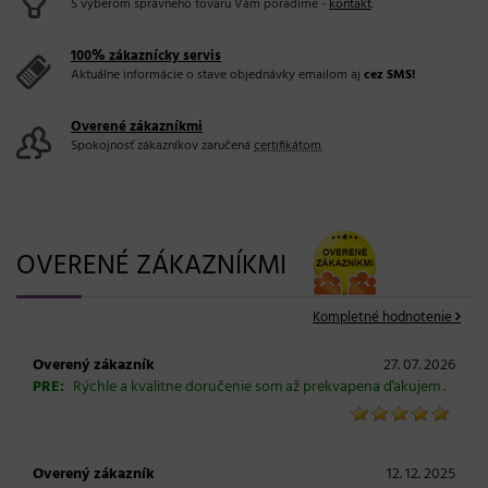
S výberom správneho tovaru Vám poradíme -
kontakt
.
100% zákaznícky servis
Aktuálne informácie o stave objednávky emailom aj
cez SMS!
Overené zákazníkmi
Spokojnosť zákazníkov zaručená
certifikátom
.
OVERENÉ ZÁKAZNÍKMI
Kompletné hodnotenie
Overený zákazník
27. 07. 2026
PRE:
Rýchle a kvalitne doručenie som až prekvapena ďakujem .
Overený zákazník
12. 12. 2025