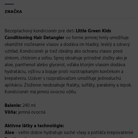
ZNAČKA
Bezoplachový kondicionér pre deti
Little Green Kids
Conditioning Hair Detangler
vo forme jemnej hmly umožňuje
okamžité rozčesanie vlasov a dodáva im hladký, lesklý a zdravý
vzhľad. Kondicionér je tiež ideálny ako ochranu vlasov pred
slnkom, chlórom a soľou. Sprej obsahuje prírodné zložky ako je
aloe, panthenol alebo glycerol, vďaka ktorým vlasom dodáva
hydratáciu, výživu a bojuje proti rozstrapkaným končekom a
krepateniu. Uzáver s rozprašovačom umožňuje jednoduchú
aplikáciu. Zloženie neobsahuje ftaláty, sulfáty, parabény a lepok.
Kondicionér má jemnú ovocnú vôňu.
Balenie:
240 ml
Vôňa:
jemná ovocná
Aktívne látky a technológie:
Aloe
- veľmi dobre hydratuje suché vlasy a potláča krepovatenie