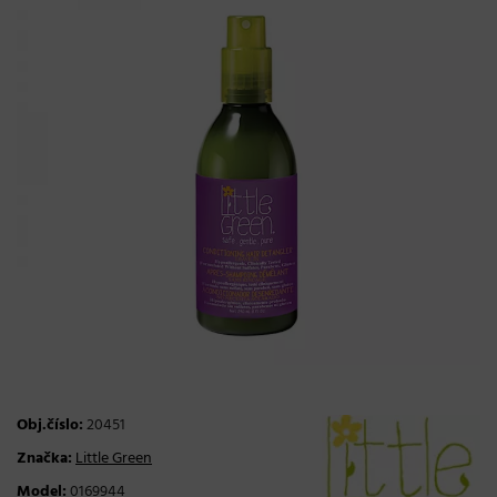
Obj.číslo:
20451
Značka:
Little Green
Model:
0169944