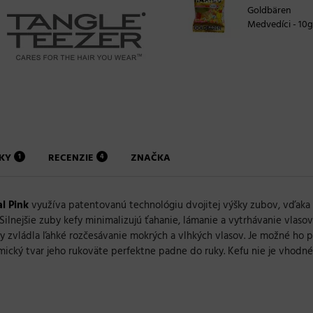
Goldbären
Medvedíci - 10g
NKY
RECENZIE
ZNAČKA
1
4
al Pink
využíva patentovanú technológiu dvojitej výšky zubov, vďaka 
ilnejšie zuby kefy minimalizujú ťahanie, lámanie a vytrhávanie vlasov
aby zvládla ľahké rozčesávanie mokrých a vlhkých vlasov. Je možné ho
ický tvar jeho rukoväte perfektne padne do ruky. Kefu nie je vhodné