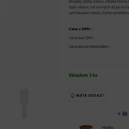
dvojitej výšky zubov, vďaka ktorej
typu vlasov, od rovných až po kučer
vytrhávanie vlasov. Ľahko prekĺznu
Cena s DPH :
Cena bez DPH :
Cena pre profesionálov
:
Skladom 3 ks
MÁTE DOTAZ?
+
Haribo