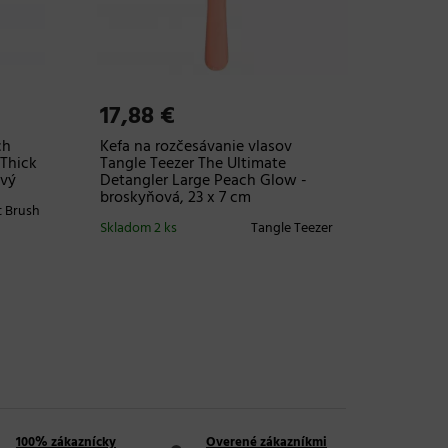
Skladom
20 a viac
17,88 €
ch
Kefa na rozčesávanie vlasov
Thick
Tangle Teezer The Ultimate
ový
Detangler Large Peach Glow -
broskyňová, 23 x 7 cm
 Brush
Skladom 2 ks
Tangle Teezer
100% zákaznícky
Overené zákazníkmi