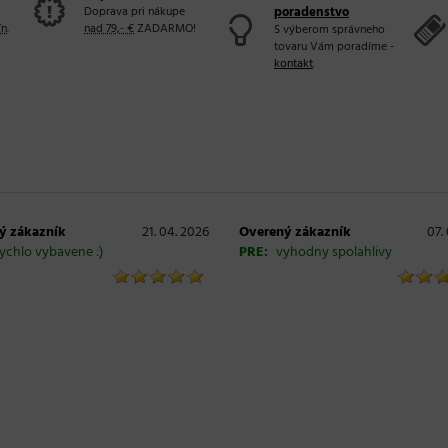
Doprava pri nákupe
poradenstvo
ín
.
nad 79,- €
ZADARMO!
S výberom správneho
tovaru Vám poradíme -
kontakt
.
ý zákazník
21. 04. 2026
Overený zákazník
07.
ychlo vybavene :)
PRE:
vyhodny spolahlivy