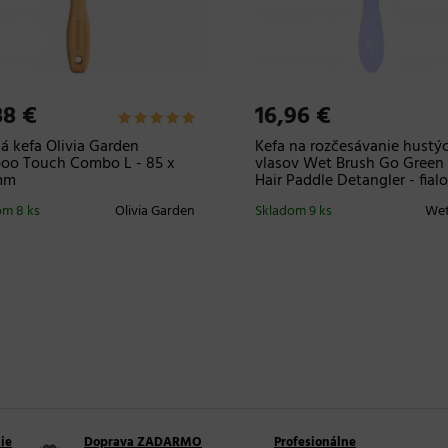
88 €
16,96 €
á kefa Olivia Garden
Kefa na rozčesávanie hustý
oo Touch Combo L - 85 x
vlasov Wet Brush Go Green 
mm
Hair Paddle Detangler - fial
om 8 ks
Olivia Garden
Skladom 9 ks
Wet
ie
Doprava ZADARMO
Profesionálne