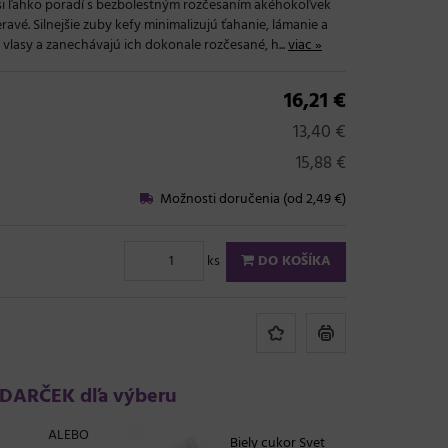
 si ľahko poradí s bezbolestným rozčesaním akéhokoľvek
avé. Silnejšie zuby kefy minimalizujú ťahanie, lámanie a
 vlasy a zanechávajú ich dokonale rozčesané, h...
viac »
16,21 €
13,40 €
15,88 €
Možnosti doručenia (od 2,49 €)
ks
DO KOŠÍKA
DARČEK dľa výberu
ALEBO
Biely cukor Svet