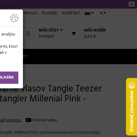
NÁKUPE
DOPRAVA
PLATBA
KONTAKT
€
MÔJ ÚČET
MÔJ KOŠÍK
a analýzu
Prihlásiť
0,00 €
rmi, ktorí
li v
NOVINKY
HLASÍM
vanie vlasov Tangle Teezer
angler Millenial Pink -
sať recenziu
Prehrať video
tangler Millenial Pink využíva patentovanú technológiu