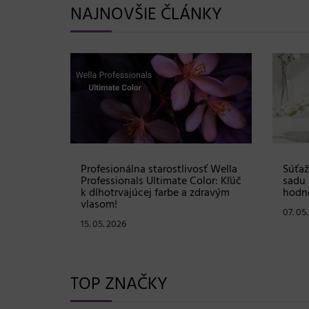
NAJNOVŠIE ČLÁNKY
Shampoo:
Profesionálna starostlivosť Wella
Súťaž
ovej
Professionals Ultimate Color: Kľúč
sadu 
istú
k dlhotrvajúcej farbe a zdravým
hodno
vlasom!
07. 05
15. 05. 2026
TOP ZNAČKY