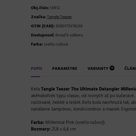
Obj.číslo:
13812
Značka:
Tangle Teezer
GTIN (EAN):
5060173376239
Dostupnosť:
ihneď k odberu
Farba:
svetlo ružová
POPIS
PARAMETRE
VARIANTY
ČLÁ
14
Kefa
Tangle Teezer The Ultimate Detangler
Milleni
akéhokoľvek typu vlasov, od rovných až po kučeravé. S
rozčesané, hebké a lesklé. Kefa bola navrhnutá tak, 
nanášanie šampónov, kondicionérov a masiek. Ergonom
Farba:
Millennial Pink (svetlo ružový)
Rozmery:
21,8 x 6,6 cm