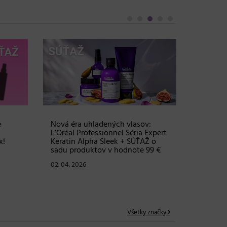
Objem, 
vlasy – 
Grow Fu
24. 03. 2
e
Nová éra uhladených vlasov:
L’Oréal Professionnel Séria Expert
x!
Keratin Alpha Sleek + SÚŤAŽ o
sadu produktov v hodnote 99 €
02. 04. 2026
Všetky značky