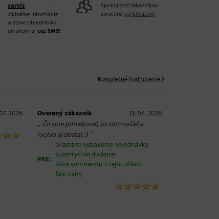
servis
Spokojnosť zákazníkov
zaručená
certifikátom
.
Aktuálne informácie
o stave objednávky
emailom aj
cez SMS!
Kompletné hodnotenie
 07. 2026
Overený zákazník
13. 04. 2026
„
Čo som potreboval, tu som našiel a
“
rychlo aj dostal. :)
okamzite vybavenie objednavky
superrychle dodanie
PRE:
šírka sortimentu v tejto oblasti
fajn ceny