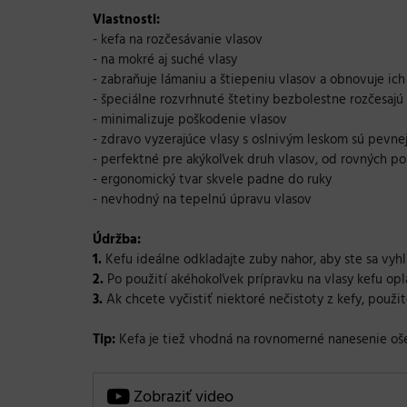
Vlastnosti:
- kefa na rozčesávanie vlasov
- na mokré aj suché vlasy
- zabraňuje lámaniu a štiepeniu vlasov a obnovuje ich
- špeciálne rozvrhnuté štetiny bezbolestne rozčesajú
- minimalizuje poškodenie vlasov
- zdravo vyzerajúce vlasy s oslnivým leskom sú pevnejš
- perfektné pre akýkoľvek druh vlasov, od rovných p
- ergonomický tvar skvele padne do ruky
- nevhodný na tepelnú úpravu vlasov
Údržba:
1.
Kefu ideálne odkladajte zuby nahor, aby ste sa vyhli
2.
Po použití akéhokoľvek prípravku na vlasy kefu opl
3.
Ak chcete vyčistiť niektoré nečistoty z kefy, použ
Tip:
Kefa je tiež vhodná na rovnomerné nanesenie oše
Zobraziť video