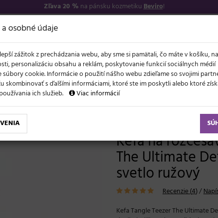
Zľava 20 %
na pánsku kozmetiku
Beviro
!
−17
O NÁS
VŠETKO O 
 a osobné údaje
lepší zážitok z prechádzania webu, aby sme si pamätali, čo máte v košíku, n
sti, personalizáciu obsahu a reklám, poskytovanie funkcií sociálnych médií
 súbory cookie. Informácie o použití nášho webu zdieľame so svojimi partne
 skombinovať s ďalšími informáciami, ktoré ste im poskytli alebo ktoré získa
NOVO
ĽAVY
LETO A VLASY
AKCIE
ZNAČKY
DARČEKY
používania ich služieb.
Viac informácií
efa na rozčesávanie vlasov Tangle Teezer The Ultimate Detangler Millenial Pink - svetlo ružový
VENIA
SÚ
Kefa na rozčesá
The Ultimate Det
svetlo ružový
Recenzie (
4
)
/
Napí
Kefa Tangle Teezer The Ultimate De