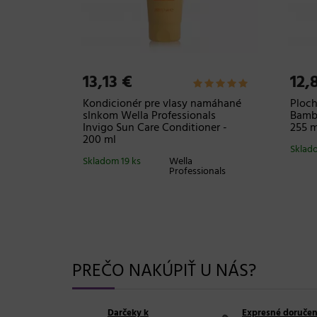
13,13 €
12,
né vlasy
Kondicionér pre vlasy namáhané
Ploch
e Expert
slnkom Wella Professionals
Bamb
250 ml
Invigo Sun Care Conditioner -
255 
200 ml
Sklad
onnel
Skladom 19 ks
Wella
Professionals
PREČO NAKÚPIŤ U NÁS?
Darčeky k
Expresné doručen