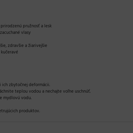
 prirodzenú pružnosť a lesk
 zacuchané vlasy
ie, zdravšie a žiarivejšie
o kučeravé
 ich zbytočnej deformácii.
áchnite teplou vodou a nechajte voľne uschnúť.
ite mydlovú vodu.
trujúcich produktov.