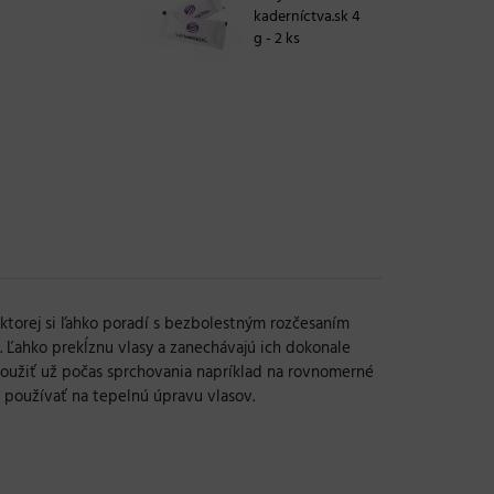
kaderníctva.sk 4
g - 2 ks
ktorej si ľahko poradí s bezbolestným rozčesaním
. Ľahko prekĺznu vlasy a zanechávajú ich dokonale
 použiť už počas sprchovania napríklad na rovnomerné
 používať na tepelnú úpravu vlasov.